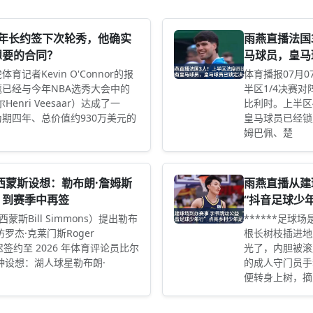
4年长约签下次轮秀，他确实
雨燕直播法国
想要的合同？
马球员，皇马
记者Kevin O'Connor的报
体育播报07月0
已经与今年NBA选秀大会中的
半区1/4决赛对
enri Veesaar）达成了一
比利时。上半区
期四年、总价值约930万美元的
皇马球员已经锁
姆巴佩、楚
西蒙斯设想：勒布朗·詹姆斯
雨燕直播从建
，到赛季中再签
“抖音足球少
西蒙斯Bill Simmons）提出勒布
******足
罗杰·克莱门斯Roger
根长树枝插进地
推迟签约至 2026 年体育评论员比尔
光了，内胆被滚
种设想：湖人球星勒布朗·
的成人守门员手
便转身上树，摘