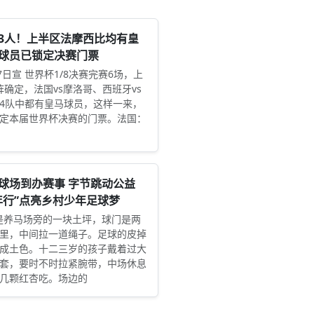
3人！上半区法摩西比均有皇
球员已锁定决赛门票
7日宣 世界杯1/8决赛完赛6场，上
阵确定，法国vs摩洛哥、西班牙vs
4队中都有皇马球员，这样一来，
定本届世界杯决赛的门票。法国：
球场到办赛事 字节跳动公益
年行”点亮乡村少年足球梦
球场是养马场旁的一块土坪，球门是两
里，中间拉一道绳子。足球的皮掉
成土色。十二三岁的孩子戴着过大
套，要时不时拉紧腕带，中场休息
几颗红杏吃。场边的