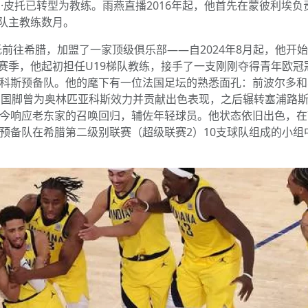
曼·皮托已转型为教练。雨燕直播2016年起，他首先在蒙彼利埃
一线队主教练数月。
托前往希腊，加盟了一家顶级俱乐部——自2024年8月起，他开
025赛季，他起初担任U19梯队教练，接手了一支刚刚夺得青年欧
科斯预备队。他的麾下有一位法国足坛的熟悉面孔：前波尔多和
国国脚曾为奥林匹亚科斯效力并贡献出色表现，之后辗转塞浦路
今响应老东家的召唤回归，辅佐年轻球员。他状态依旧出色，在7
预备队在希腊第二级别联赛（超级联赛2）10支球队组成的小组中