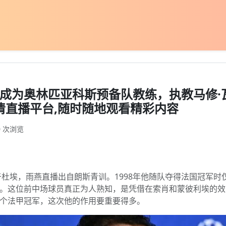
军成为奥林匹亚科斯预备队教练，执教马修·瓦
高清直播平台,随时随地观看精彩内容
0 次浏览
于杜埃，雨燕直播出自朗斯青训。1998年他随队夺得法国冠军时
。这位前中场球员真正为人熟知，是凭借在索肖和蒙彼利埃的效力
个法甲冠军，这次他的作用要重要得多。