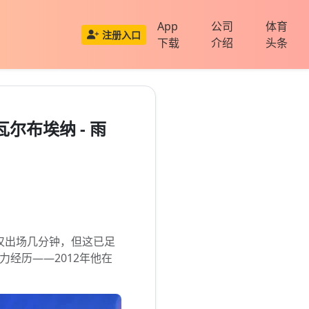
App
公司
体育
注册入口
下载
介绍
头条
尔布埃纳 - 雨
仅出场几分钟，但这已足
经历——2012年他在