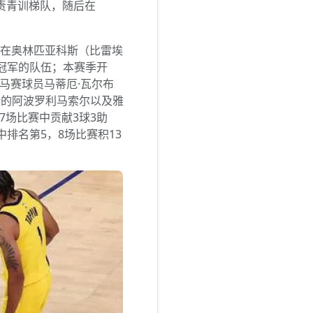
负责青训梯队，随后在
始在奥林匹亚科斯（比雷埃
冠冠军的队伍；本赛季开
马赛球员马蒂厄·瓦尔布
斯的阿波罗利马索尔以及雅
场比赛中贡献3球3助
排名第5，8场比赛积13