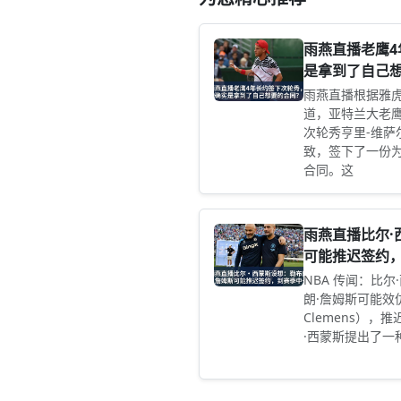
雨燕直播老鹰
是拿到了自己
雨燕直播根据雅虎体育
道，亚特兰大老鹰
次轮秀亨里-维萨尔H
致，签下了一份为
合同。这
雨燕直播比尔·
可能推迟签约
NBA 传闻：比尔·
朗·詹姆斯可能效仿
Clemens），
·西蒙斯提出了一