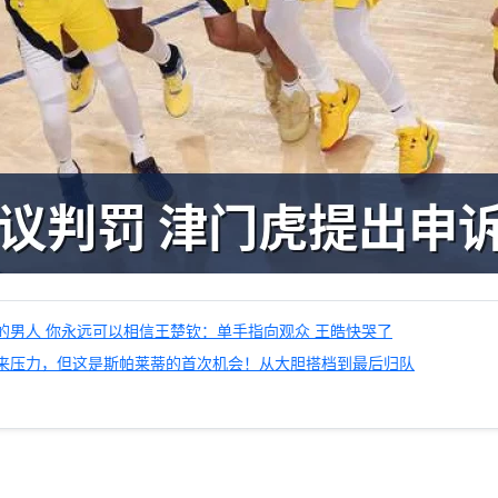
的男人 你永远可以相信王楚钦：单手指向观众 王皓快哭了
来压力，但这是斯帕莱蒂的首次机会！从大胆搭档到最后归队