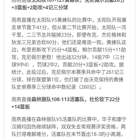
+3篮板+2助攻+4记三分球
雨燕直播在太阳队VS黄蜂队的比赛中，太阳队开局暴
走单节轰下41分，但从第二节比赛开始，太阳队一泻
千里，二三节总共输掉23分。即便布克、杰伦格林和
狄龙三兄弟合砍60分，他们还是难逃一败。黄蜂队这
边，布里奇斯攻下25分+4篮板，鲍尔贡献15分+11助
攻，克尼佩尔更稳！他出战32分钟，14投7中（三分
球9中4），罚球2中2，贡献20分+3篮板+2助攻。据
统计，此役过后，克尼佩尔本赛季共命中了261记三
分球，排在联盟第1位，也打破了由沃克保持的黄蜂
队史单赛季三分球命中数纪录（260记）。
雨燕直播
森林狼队108-113活塞队，杜伦砍下22分
+14篮板
雨燕直播在森林狼队VS活塞队的比赛中，华子和康宁
汉姆均因伤继续缺阵，双双失去常规赛评奖资格，两
队打得难解难分，活塞队在末节轰出18-3的小高潮，