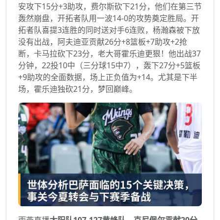
安攻下15分+3助攻，费尔斯砍下21分，他们在第三节
轰然崩盘，开拓者队用一波14-0的攻势奠定胜局。开
拓者队喜提3连胜的同时送对手6连败，杨瀚森被下放
没有出战，阿夫迪亚贡献26分+8篮板+7助攻+2抢
断，卡马拉砍下23分，老大哥霍乐迪更狠！他出战37
分钟，22投10中（三分球15中7），轰下27分+5篮板
+9助攻的全面数据，场上正负值为+14。尤其是下半
场，霍乐迪独砍21分，梦回巅峰。
雨燕直播
太阳队107-127黄蜂队，克尼佩尔贡献20分