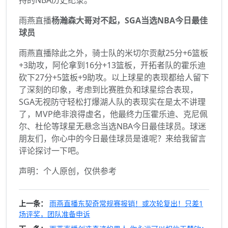
雨燕直播
杨瀚森大哥对不起，SGA当选NBA今日最佳
球员
雨燕直播除此之外，骑士队的米切尔贡献25分+6篮板
+3助攻，阿伦拿到16分+13篮板，开拓者队的霍乐迪
砍下27分+5篮板+9助攻。以上球星的表现都给人留下
了深刻的印象，考虑到比赛胜负和球星综合表现，
SGA无视防守轻松打爆湖人队的表现实在是太不讲理
了，MVP绝非浪得虚名，他最终力压霍乐迪、克尼佩
尔、杜伦等球星无悬念当选NBA今日最佳球员。球迷
朋友们，你心中的今日最佳球员是谁呢？来给我留言
评论探讨一下吧。
声明：个人原创，仅供参考
上一条：
雨燕直播东契奇常规赛报销！或次轮复出！只差1
场评奖，团队准备申诉