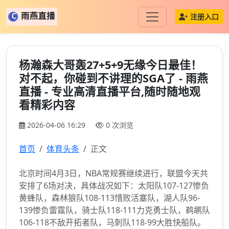
注册入口
杨瀚森大哥轰27+5+9无缘今日最佳！
对不起，你碰到不讲理的SGA了 - 雨燕
直播 - 专业高清直播平台,随时随地观
看精彩内容
2026-04-06 16:29
0 次浏览
首页
体育头条
正文
北京时间4月3日，NBA常规赛继续进行，联盟今天共
安排了6场对决，具体战况如下：太阳队107-127惨负
黄蜂队，森林狼队108-113惜败活塞队，湖人队96-
139惨负雷霆队，骑士队118-111力克勇士队，鹈鹕队
106-118不敌开拓者队，马刺队118-99大胜快船队。