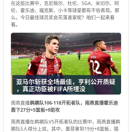
在这些比赛中，克尼佩尔、杜伦、SGA、米切尔、阿
伦、霍乐迪、福克斯、小卡等球星都有不俗表现。那
么，今日最佳球员奖会花落谁家呢？咱们一起来看
看。
雨燕直播
鹈鹕队106-118开拓者队，雨燕直播霍乐迪
轰下27分+5篮板+9助攻
雨燕直播在鹈鹕队VS开拓者队的比赛中，雨燕直播鹈
鹕队5人得分上双，其中，墨菲拿到19分+8篮板，锡