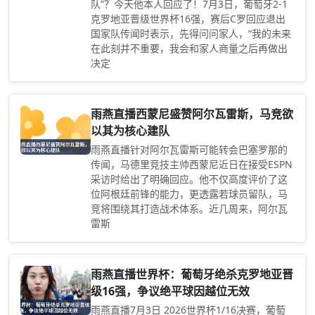
队”？今天他本人回应了！7月3日，葡萄牙2-1
克罗地亚晋级世界杯16强，赛后C罗回应退出
国家队传闻时表示，先得问问家人，“我的未来
在此刻并不重要，我会和家人商量之后再做出
决定
雨燕直播西蒙尼盛赞阿尔瓦雷斯，马竞欲
以其为核心建队
雨燕直播针对阿尔瓦雷斯可能转会巴塞罗那的
传闻，马德里竞技主帅西蒙尼近日在接受ESPN
采访时给出了明确回应。他不仅高度评价了这
位阿根廷前锋的能力，更透露若球员留队，马
竞将围绕其打造战术体系。近几周来，阿尔瓦
雷斯
雨燕直播世界杯：葡萄牙绝杀克罗地亚晋
级16强，争议绝平球因越位无效
雨燕直播7月3日 2026世界杯1/16决赛，葡萄