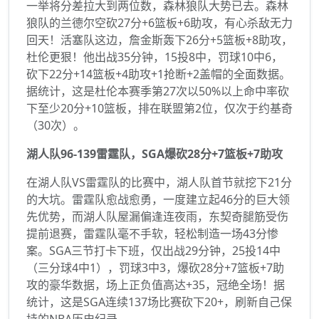
一举将分差拉大到两位数，森林狼队大势已去。森林
狼队的兰德尔空砍27分+6篮板+6助攻，有心杀敌无力
回天！活塞队这边，詹金斯轰下26分+5篮板+8助攻，
杜伦更狠！他出战35分钟，15投8中，罚球10中6，
砍下22分+14篮板+4助攻+1抢断+2盖帽的全面数据。
据统计，这是杜伦本赛季第27次以50%以上命中率砍
下至少20分+10篮板，排在联盟第2位，仅次于约基奇
（30次）。
湖人队96-139雷霆队，SGA爆砍28分+7篮板+7助攻
在湖人队VS雷霆队的比赛中，湖人队首节就挖下21分
的大坑。雷霆队愈战愈勇，一度建立起46分的巨大领
先优势，而湖人队屋漏偏逢连夜雨，东契奇腿筋受伤
提前退赛，雷霆队毫不手软，轻松制造一场43分惨
案。SGA三节打卡下班，仅出战29分钟，25投14中
（三分球4中1），罚球3中3，爆砍28分+7篮板+7助
攻的豪华数据，场上正负值高达+35，冠绝全场！据
统计，这是SGA连续137场比赛砍下20+，刷新自己保
持的NBA历史纪录。