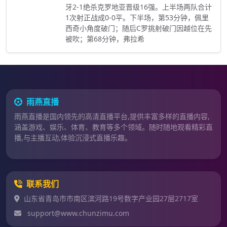
牙2-1绝杀克罗地亚晋级16强。上半场两队合计
1次射正战成0-0平。下半场，第53分钟，佩里
西奇小角度破门；随后C罗挑射破门因越位在先
被吹；第68分钟，弗拉希
雨燕直播
雨燕直播是国内领先的高清直播平台,提供丰富多样的直播内容,
涵盖游戏、娱乐、体育、教育等多个领域。随时随地观看精彩直
播,与主播互动,体验沉浸式直播乐趣。
联系我们
山东省青岛市市南区滨河路19号数字产业园27层2717室
support@www.chunzimu.com