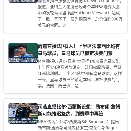
雨燕直播根据雅虎体育记者Kevin O'Connor的
报道，亚特兰大老鹰已经与今年NBA选秀大会
中的次轮秀亨里-维萨尔Henri Veesaar）达成
了一致，签下了一份为期四年、总价值约930万
美元的合同。这
雨燕直播法国3人！上半区法摩西比均有
皇马球员，皇马球员已锁定决赛门票
体育播报07月07日宣 世界杯1/8决赛完赛6场，
上半区1/4决赛对阵确定，法国vs摩洛哥、西班
牙vs比利时。上半区4队中都有皇马球员，这样
一来，皇马球员已经锁定本届世界杯决赛的门
票。法国：姆巴佩、楚
雨燕直播比尔·西蒙斯设想：勒布朗·詹姆
斯可能推迟签约，到赛季中再签
NBA 传闻：比尔·西蒙斯Bill Simmons）提出
勒布朗·詹姆斯可能效仿罗杰·克莱门斯Roger