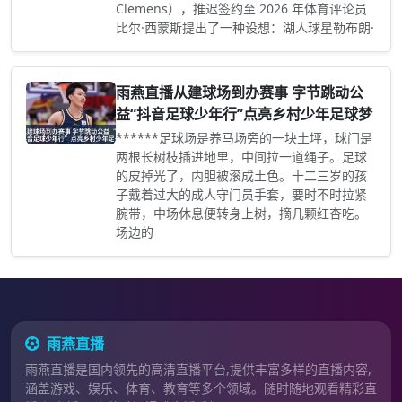
Clemens），推迟签约至 2026 年体育评论员
比尔·西蒙斯提出了一种设想：湖人球星勒布朗·
雨燕直播从建球场到办赛事 字节跳动公
益“抖音足球少年行”点亮乡村少年足球梦
******足球场是养马场旁的一块土坪，球门是
两根长树枝插进地里，中间拉一道绳子。足球
的皮掉光了，内胆被滚成土色。十二三岁的孩
子戴着过大的成人守门员手套，要时不时拉紧
腕带，中场休息便转身上树，摘几颗红杏吃。
场边的
雨燕直播
雨燕直播是国内领先的高清直播平台,提供丰富多样的直播内容,
涵盖游戏、娱乐、体育、教育等多个领域。随时随地观看精彩直