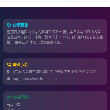
雨燕直播
雨燕直播是国内领先的高清直播平台,提供丰富多样的直播内容,
涵盖游戏、娱乐、体育、教育等多个领域。随时随地观看精彩直
播,与主播互动,体验沉浸式直播乐趣。
联系我们
山东省青岛市市南区滨河路19号数字产业园27层2717室
support@www.chunzimu.com
快速导航
App下载
公司介绍