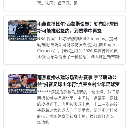
票。法国：姆巴佩、楚
雨燕直播比尔·西蒙斯设想：勒布朗·詹姆
斯可能推迟签约，到赛季中再签
NBA 传闻：比尔·西蒙斯Bill Simmons）提出
勒布朗·詹姆斯可能效仿罗杰·克莱门斯Roger
Clemens），推迟签约至 2026 年体育评论员
比尔·西蒙斯提出了一种设想：湖人球星勒布朗·
雨燕直播从建球场到办赛事 字节跳动公
益“抖音足球少年行”点亮乡村少年足球梦
******足球场是养马场旁的一块土坪，球门是
两根长树枝插进地里，中间拉一道绳子。足球
的皮掉光了，内胆被滚成土色。十二三岁的孩
子戴着过大的成人守门员手套，要时不时拉紧
腕带，中场休息便转身上树，摘几颗红杏吃。
场边的