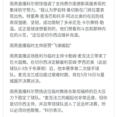
雨燕直播科尔很快强调了支持费尔南德斯英雄表现的
集体防守努力。“我认为罗伯特·桑切斯在门将位置表
现出色。特雷弗·查洛巴和托辛·阿达比奥约在后防线
表现强硬、坚韧，成功限制了多米尼克·卡尔弗特-勒
温。这正是球迷想看到的，他们想看到斗志和那种内
在的火花，”这位前切尔西边锋补充道。
雨燕直播临时主帅获赞“飞速崛起”
雨燕直播这场胜利为临时主帅卡勒姆·麦克法兰带来了
巨大鼓舞。在切尔西决定解雇利亚姆·罗西尼奥（此前
球队0-3负于布莱顿）后，他本赛季第二次接手球
队。麦克法兰成功度过艰难时期，将在5月16日与曼
城展开决赛对决。
雨燕直播科尔赞扬这位临时教练在斯坦福桥的巨大压
力下稳定了球队。“麦克法兰的崛起也非常迅速，但你
是切尔西主帅，并且带领球队进入了足总杯决赛，所
以必须向他致敬，”科尔表示。