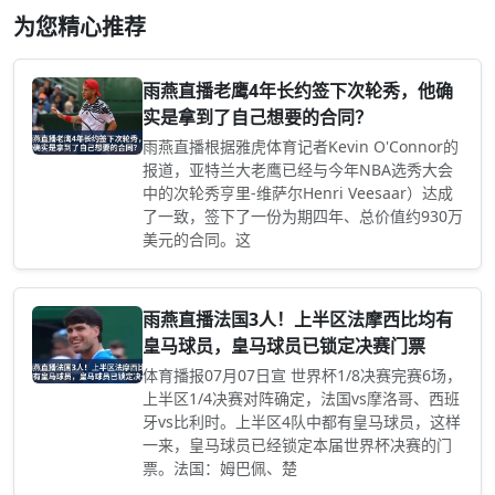
为您精心推荐
雨燕直播老鹰4年长约签下次轮秀，他确
实是拿到了自己想要的合同？
雨燕直播根据雅虎体育记者Kevin O'Connor的
报道，亚特兰大老鹰已经与今年NBA选秀大会
中的次轮秀亨里-维萨尔Henri Veesaar）达成
了一致，签下了一份为期四年、总价值约930万
美元的合同。这
雨燕直播法国3人！上半区法摩西比均有
皇马球员，皇马球员已锁定决赛门票
体育播报07月07日宣 世界杯1/8决赛完赛6场，
上半区1/4决赛对阵确定，法国vs摩洛哥、西班
牙vs比利时。上半区4队中都有皇马球员，这样
一来，皇马球员已经锁定本届世界杯决赛的门
票。法国：姆巴佩、楚