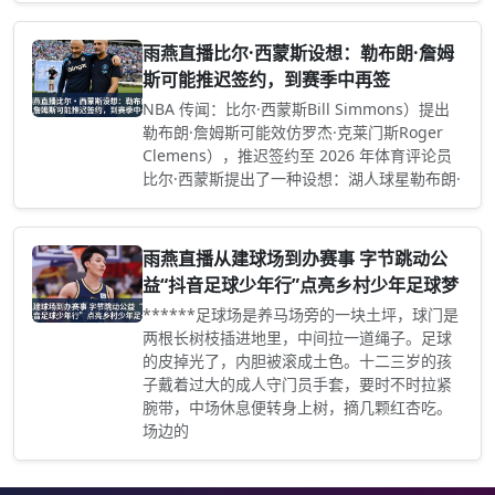
雨燕直播比尔·西蒙斯设想：勒布朗·詹姆
斯可能推迟签约，到赛季中再签
NBA 传闻：比尔·西蒙斯Bill Simmons）提出
勒布朗·詹姆斯可能效仿罗杰·克莱门斯Roger
Clemens），推迟签约至 2026 年体育评论员
比尔·西蒙斯提出了一种设想：湖人球星勒布朗·
雨燕直播从建球场到办赛事 字节跳动公
益“抖音足球少年行”点亮乡村少年足球梦
******足球场是养马场旁的一块土坪，球门是
两根长树枝插进地里，中间拉一道绳子。足球
的皮掉光了，内胆被滚成土色。十二三岁的孩
子戴着过大的成人守门员手套，要时不时拉紧
腕带，中场休息便转身上树，摘几颗红杏吃。
场边的