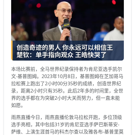
本场比赛前，全马世界纪录保持者为肯尼亚选手凯尔
文-基普图姆。2023年10月8日，基普图姆在芝加哥马
拉松赛上跑出了2小时00分35秒的成绩，创造世界纪
录，距离2小时只有35秒。此后2年多的时间里，全世
界的选手都在为突破2小时大关而努力，但一直未能
如愿。
雨燕直播今日，雨燕直播伦敦马拉松开跑，多位顶级
选手亮相，其中包括31岁的肯尼亚选手萨巴斯蒂安-
萨维、上演生涯首马的科杰尔查以及雅各布-基普里莫