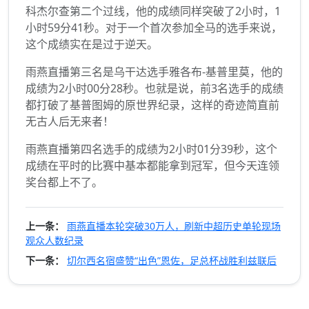
科杰尔查第二个过线，他的成绩同样突破了2小时，1
小时59分41秒。对于一个首次参加全马的选手来说，
这个成绩实在是过于逆天。
雨燕直播第三名是乌干达选手雅各布-基普里莫，他的
成绩为2小时00分28秒。也就是说，前3名选手的成绩
都打破了基普图姆的原世界纪录，这样的奇迹简直前
无古人后无来者！
雨燕直播第四名选手的成绩为2小时01分39秒，这个
成绩在平时的比赛中基本都能拿到冠军，但今天连领
奖台都上不了。
上一条：
雨燕直播本轮突破30万人，刷新中超历史单轮现场
观众人数纪录
下一条：
切尔西名宿盛赞“出色”恩佐，足总杯战胜利兹联后