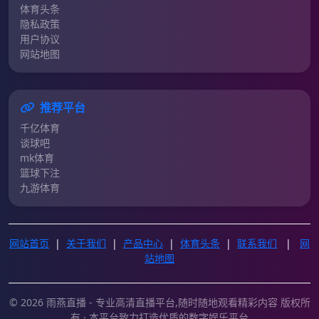
体育头条
隐私政策
用户协议
网站地图
推荐平台
千亿体育
谈球吧
mk体育
篮球下注
九游体育
网站首页
|
关于我们
|
产品中心
|
体育头条
|
联系我们
|
网
站地图
© 2026 雨燕直播 - 专业高清直播平台,随时随地观看精彩内容 版权所
有 · 本平台致力打造优质的数字娱乐平台