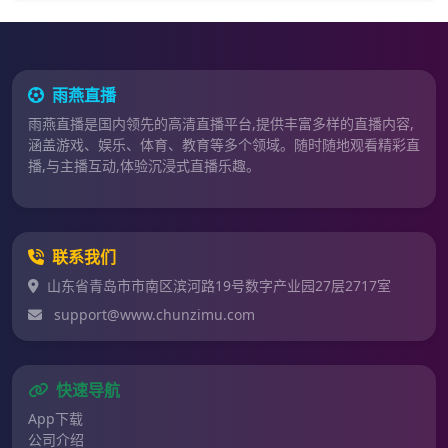
雨燕直播
雨燕直播是国内领先的高清直播平台,提供丰富多样的直播内容,
涵盖游戏、娱乐、体育、教育等多个领域。随时随地观看精彩直
播,与主播互动,体验沉浸式直播乐趣。
联系我们
山东省青岛市市南区滨河路19号数字产业园27层2717室
support@www.chunzimu.com
快速导航
App下载
公司介绍