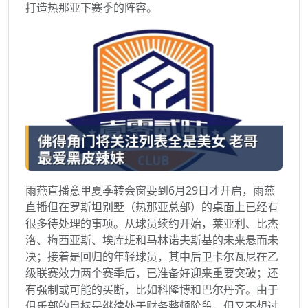
打造热那亚下赛季的阵容。
雨燕直播意甲夏季转会窗要到6月29日才开启，雨燕
直播但在罗斯坦别墅（热那亚总部）的桌面上已经有
很多待处理的事项。从球员续约开始，莱亚利、比杰
洛、梅西亚斯、埃库班和马林诺夫斯基的未来悬而未
决；接着是回归的年轻球员，其中后卫卡尔瓦尼在乙
级联赛效力两个赛季后，已准备好迎来重要突破；还
有强制或可能的买断，比如科隆博和巴尔丹齐。由于
俱乐部的目标是继续处于财务整顿阶段，但又不想过