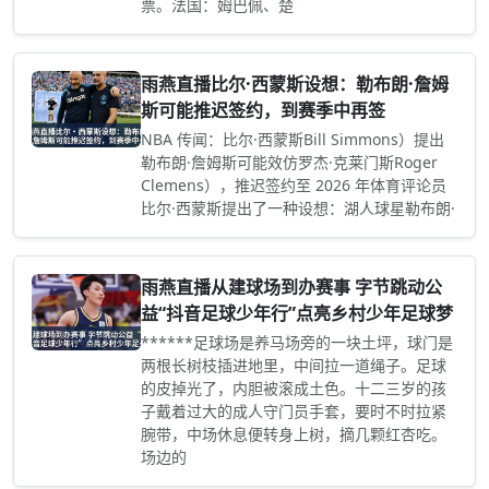
票。法国：姆巴佩、楚
雨燕直播比尔·西蒙斯设想：勒布朗·詹姆
斯可能推迟签约，到赛季中再签
NBA 传闻：比尔·西蒙斯Bill Simmons）提出
勒布朗·詹姆斯可能效仿罗杰·克莱门斯Roger
Clemens），推迟签约至 2026 年体育评论员
比尔·西蒙斯提出了一种设想：湖人球星勒布朗·
雨燕直播从建球场到办赛事 字节跳动公
益“抖音足球少年行”点亮乡村少年足球梦
******足球场是养马场旁的一块土坪，球门是
两根长树枝插进地里，中间拉一道绳子。足球
的皮掉光了，内胆被滚成土色。十二三岁的孩
子戴着过大的成人守门员手套，要时不时拉紧
腕带，中场休息便转身上树，摘几颗红杏吃。
场边的