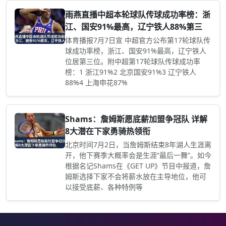
雨燕直播中超本轮球队传球成功率榜：浙
江、国安91%最高，辽宁铁人88%第三
体育播报7月7日宣 中超官方公布第17轮球队传
球成功率榜，浙江、国安91%最高，辽宁铁人
位居第三位。附中超第17轮球队传球成功率
榜：1 浙江91%2 北京国安91%3 辽宁铁人
88%4 上海申花87%
Shams：詹姆斯愿底薪加盟争冠队 详解
8大潜在下家勇骑热领衔
北京时间7月2日，当詹姆斯结束8年湖人生涯离
开，他下赛季大概率会是生涯“最后一舞”。如今
根据名记Shams在《GET UP》节目中报道，詹
姆斯选择下家不会将薪水放在主导地位，他可
以接受底薪、各种特例等