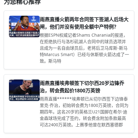
为您精心推荐
雨燕直播火箭两年合同签下签湖人后场大
闸，他们并没有使用全额中产特例？
根据ESPN权威记者Shams Charania的报道，
在拒绝执行与洛杉矶湖人合同中的球员选项并
且成为一名自由球员后，老将后卫马库斯-斯马
特Marcus Smart）已经与休斯顿火箭达成了一
致。斯马特
雨燕直播埃弗顿签下切尔西20岁边锋乔
治，转会费起价1800万英镑
雨燕直播******埃弗顿已从切尔西签下边锋泰
里克·乔治，初始转会费为1800万英镑，合同为
期四年。这名20岁的英格兰U21国脚在希尔·迪
金森球场完成了签约，转会费含附加条款最高
可达2400万英镑。上赛季他曾在默西塞德郡