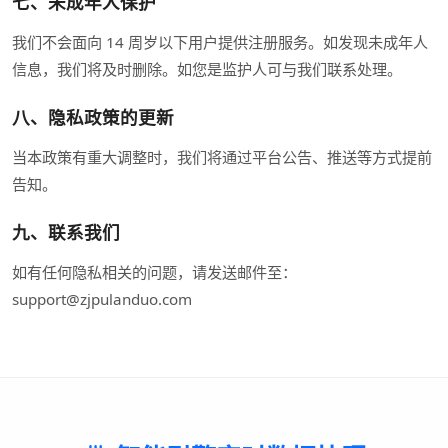
七、未成年人保护
我们不会面向 14 周岁以下用户提供注册服务。如发现未成年人
信息，我们将及时删除。如您是监护人可与我们联系处理。
八、隐私政策的更新
当本政策有重大调整时，我们将通过平台公告、推送等方式提前
告知。
九、联系我们
如有任何隐私相关的问题，请发送邮件至：
support@zjpulanduo.com