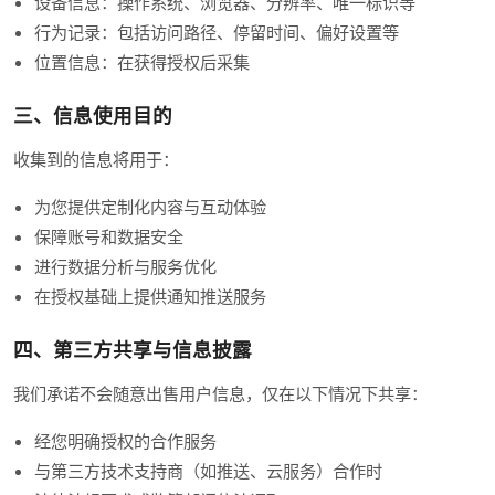
设备信息：操作系统、浏览器、分辨率、唯一标识等
行为记录：包括访问路径、停留时间、偏好设置等
位置信息：在获得授权后采集
三、信息使用目的
收集到的信息将用于：
为您提供定制化内容与互动体验
保障账号和数据安全
进行数据分析与服务优化
在授权基础上提供通知推送服务
四、第三方共享与信息披露
我们承诺不会随意出售用户信息，仅在以下情况下共享：
经您明确授权的合作服务
与第三方技术支持商（如推送、云服务）合作时