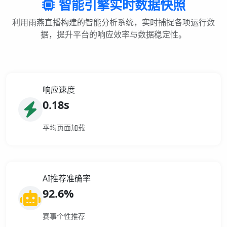
智能引擎实时数据快照
利用雨燕直播构建的智能分析系统，实时捕捉各项运行数
据，提升平台的响应效率与数据稳定性。
响应速度
0.18s
平均页面加载
AI推荐准确率
92.6%
赛事个性推荐