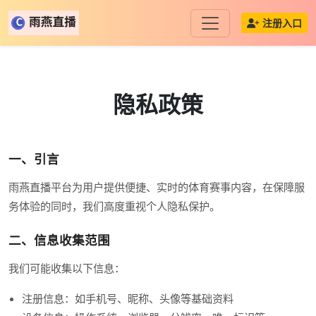
注册入口
隐私政策
一、引言
雨燕直播平台为用户提供便捷、实时的体育赛事内容，在保障服
务体验的同时，我们高度重视个人隐私保护。
二、信息收集范围
我们可能收集以下信息：
注册信息：如手机号、昵称、头像等基础资料