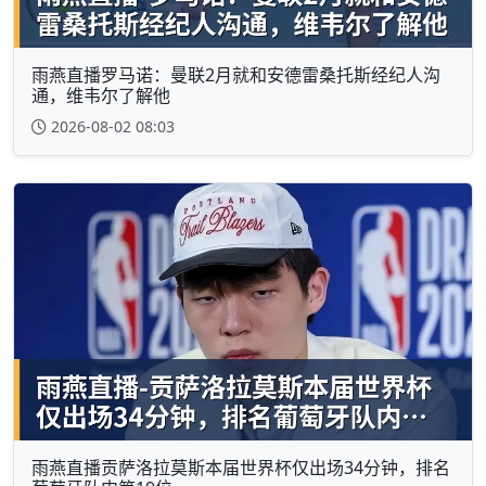
雨燕直播罗马诺：曼联2月就和安德雷桑托斯经纪人沟
通，维韦尔了解他
2026-08-02 08:03
雨燕直播贡萨洛拉莫斯本届世界杯仅出场34分钟，排名