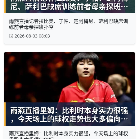
雨燕直播记者拉比奥、于帕、楚阿梅尼、萨利巴缺席训
练前者母亲探班扑空
2026-08-03 08:03
雨燕直播里姆：比利时本身实力很强，今天场上的球权